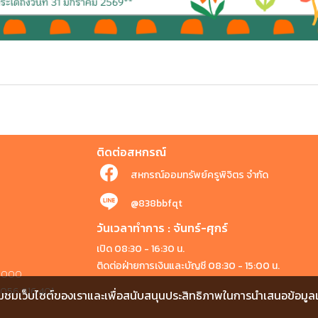
ติดต่อสหกรณ์
สหกรณ์ออมทรัพย์ครูพิจิตร จำกัด
@838bbfqt
วันเวลาทำการ : จันทร์-ศุกร์
เปิด 08:30 - 16:30 น.
ติดต่อฝ่ายการเงินและบัญชี 08:30 - 15:00 น.
 66000
1, 056 616 401
ชมเว็บไซต์ของเราและเพื่อสนับสนุนประสิทธิภาพในการนำเสนอข้อมูลและ เ