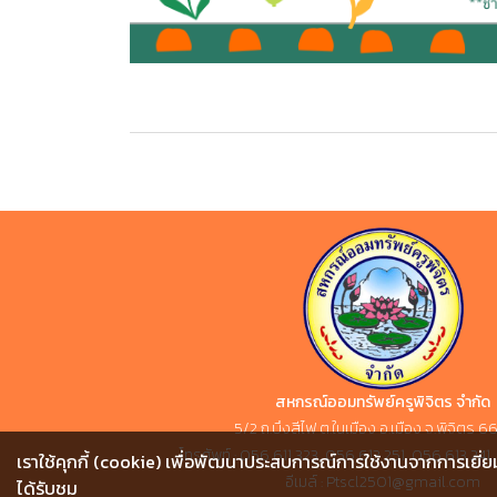
สหกรณ์ออมทรัพย์ครูพิจิตร จำกัด
5/2 ถ.บึงสีไฟ ต.ในเมือง อ.เมือง จ.พิจิตร
โทรศัพท์ : 056 611 323, 056 613 251, 056 613 24
เราใช้คุกกี้ (cookie) เพื่อพัฒนาประสบการณ์การใช้งานจากการเยี่ยม
อีเมล์ : Ptscl2501@gmail.com
ได้รับชม