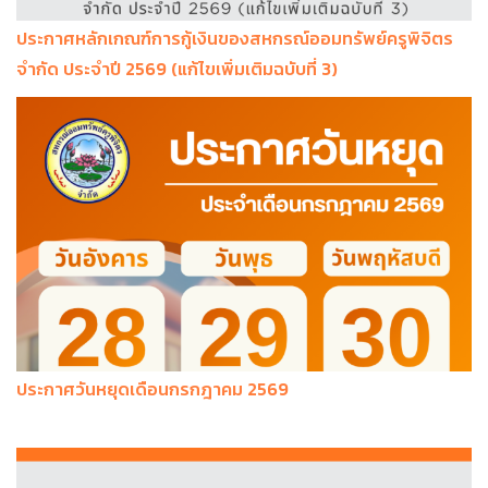
ประกาศหลักเกณฑ์การกู้เงินของสหกรณ์ออมทรัพย์ครูพิจิตร
จำกัด ประจำปี 2569 (แก้ไขเพิ่มเติมฉบับที่ 3)
ประกาศวันหยุดเดือนกรกฎาคม 2569