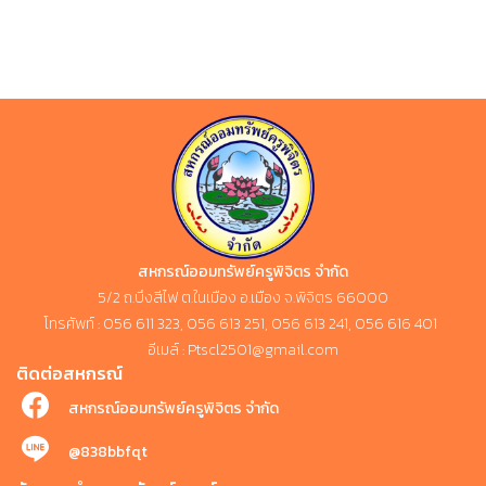
สหกรณ์ออมทรัพย์ครูพิจิตร จำกัด
5/2 ถ.บึงสีไฟ ต.ในเมือง อ.เมือง จ.พิจิตร 66000
โทรศัพท์ : 056 611 323, 056 613 251, 056 613 241, 056 616 401
อีเมล์ : Ptscl2501@gmail.com
ติดต่อสหกรณ์
สหกรณ์ออมทรัพย์ครูพิจิตร จำกัด
@838bbfqt