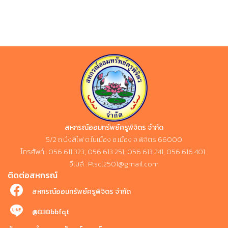
สหกรณ์ออมทรัพย์ครูพิจิตร จำกัด
5/2 ถ.บึงสีไฟ ต.ในเมือง อ.เมือง จ.พิจิตร 66000
โทรศัพท์ : 056 611 323, 056 613 251, 056 613 241, 056 616 401
อีเมล์ : Ptscl2501@gmail.com
ติดต่อสหกรณ์
สหกรณ์ออมทรัพย์ครูพิจิตร จำกัด
@838bbfqt