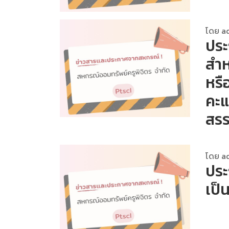
โดย a
ประ
สำห
หรื
คะ
สร
โดย a
ประ
เป็