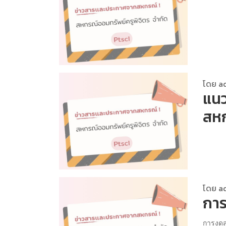
โดย a
แนว
สห
โดย a
การ
การงดส่