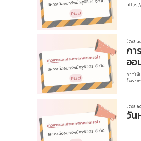
https:
โดย a
การ
ออม
การให้
โครงกา
โดย a
วัน