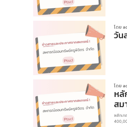
โดย a
วัน
โดย a
หลั
สมา
หลักเก
400,00