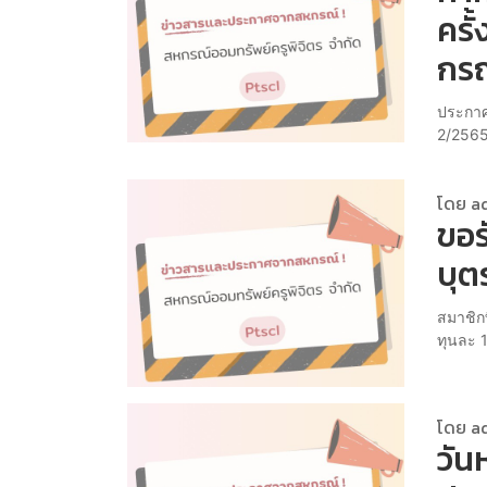
ครั
กร
ประกาศ
2/2565 
โดย a
ขอร
บุต
สมาชิกท
ทุนละ 
โดย a
วัน