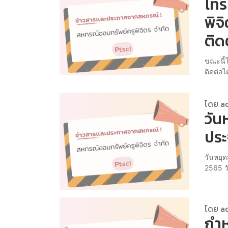
โทร
พิจ
ติด
ขณะนี้
ติดต่อไ
โดย a
วัน
ประ
วันหยุด
2565 วั
โดย a
กำห