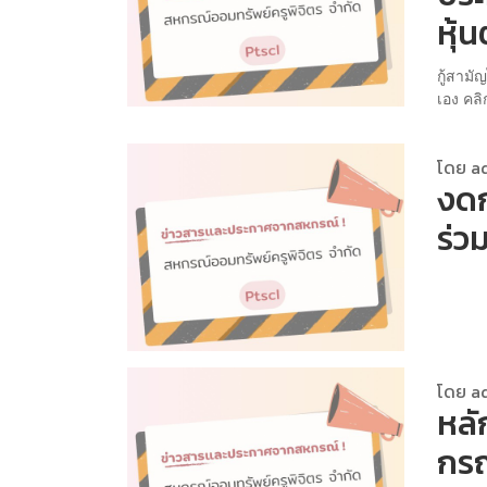
หุ้
กู้สามั
เอง คลิก
โดย a
งดก
ร่ว
โดย a
หลั
กรณ