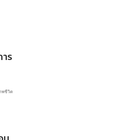
การ
าพชีวิต
ือน