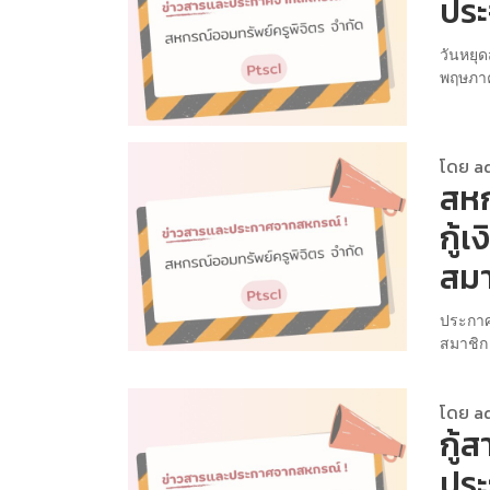
ปร
วันหยุด
พฤษภาค
โดย a
สหก
กู้
สมา
ประกาศ
สมาชิก
โดย a
กู้ส
ประ