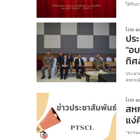
ได้รับก
โดย a
ปร
"อบ
ทิศ
ประมวล
สหกรณ์"
โดย a
สหก
แง่
"ธรรมะไม