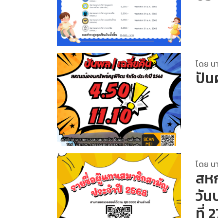
โดย นา
ปัน
โดย นา
สหก
วัน
ที่