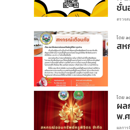
ชั่
ตรวจสอบ
โดย a
สหก
โดย a
ผลก
พ.ศ
ผลการจ