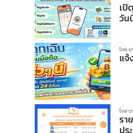
เปิ
วันนี
โดย นา
แจ้
โดย นา
ราย
ประ