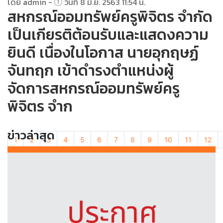
โดย admin -
วันที่ 8 มิ.ย. 2563 11:54 น.
สหกรณ์ออมทรัพย์ครูพิจิตร จำกัด
เป็นเกียรติต้อนรับและแสดงความ
ยินดี เนื่องในโอกาส นายอุกฤษฏ์
จันทฤก เข้าดำรงตำแหน่งผู้
จัดการสหกรณ์ออมทรัพย์ครู
พิจิตร จำก
ข่าวล่าสุด
1
2
3
4
5
6
7
8
9
10
11
12