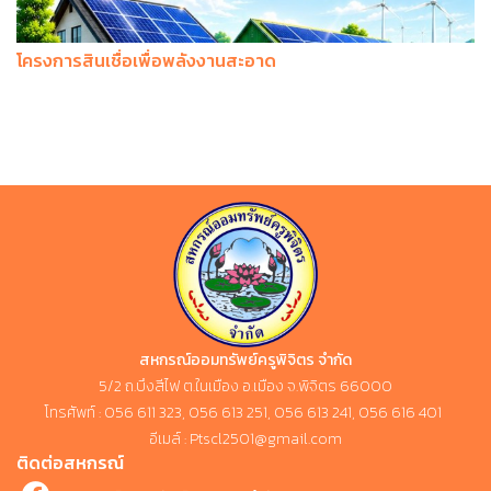
โครงการสินเชื่อเพื่อพลังงานสะอาด
สหกรณ์ออมทรัพย์ครูพิจิตร จำกัด
5/2 ถ.บึงสีไฟ ต.ในเมือง อ.เมือง จ.พิจิตร 66000
โทรศัพท์ : 056 611 323, 056 613 251, 056 613 241, 056 616 401
อีเมล์ : Ptscl2501@gmail.com
ติดต่อสหกรณ์