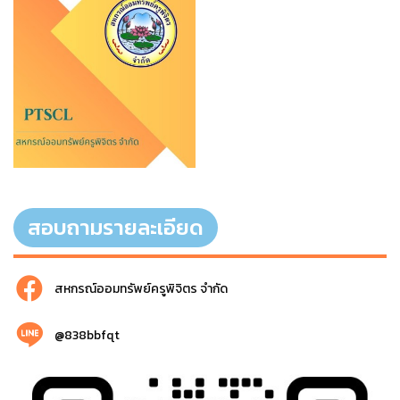
สอบถามรายละเอียด
สหกรณ์ออมทรัพย์ครูพิจิตร จำกัด
@838bbfqt