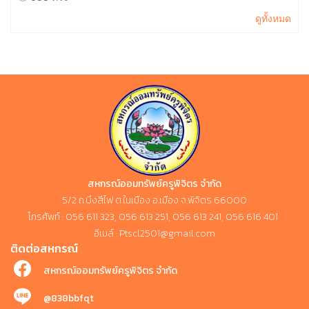
ดูทั้งหมด
สหกรณ์ออมทรัพย์ครูพิจิตร จำกัด
5/2 ถ.บึงสีไฟ ต.ในเมือง อ.เมือง จ.พิจิตร 66000
โทรศัพท์ : 056 611 323, 056 613 251, 056 613 241, 056 616 401
อีเมล์ : Ptscl2501@gmail.com
ติดต่อสหกรณ์
สหกรณ์ออมทรัพย์ครูพิจิตร จำกัด
@838bbfqt