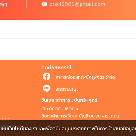
ติดต่อสหกรณ์
สหกรณ์ออมทรัพย์ครูพิจิตร จำกัด
@838bbfqt
วันเวลาทำการ : จันทร์-ศุกร์
เปิด 08:30 - 16:30 น.
ติดต่อฝ่ายการเงินและบัญชี 08:30 - 15:00 น.
 66000
1, 056 616 401
ชมเว็บไซต์ของเราและเพื่อสนับสนุนประสิทธิภาพในการนำเสนอข้อมูลและ เ