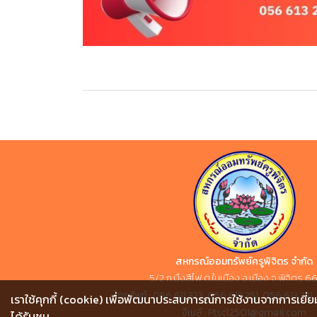
สหกรณ์ออมทรัพย์ครูพิจิตร จำกัด
5/2 ถ.บึงสีไฟ ต.ในเมือง อ.เมือง จ.พิจิตร
โทรศัพท์ : 056 611 323, 056 613 251, 056 613 24
เราใช้คุกกี้ (cookie) เพื่อพัฒนาประสบการณ์การใช้งานจากการเยี่ยม
อีเมล์ : Ptscl2501@gmail.com
ได้รับชม